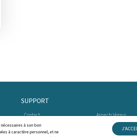
SUPPORT
Contact
Aspects légaux
ls nécessaires à son bon
J'ACC
Plan du site
Déclaration d'access
es à caractère personnel, et ne