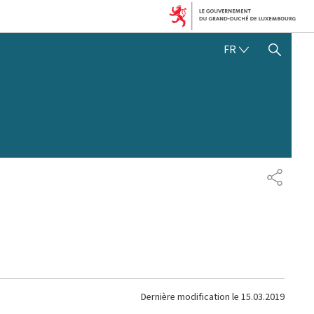
FRANÇAIS
FR
AFFICHER / MASQUER 
PARTAG
Dernière modification le
15.03.2019