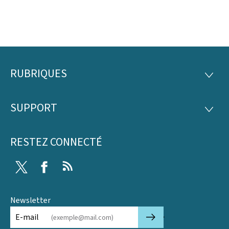
RUBRIQUES
Pied
RUBRI
de
SUPPORT
SUPP
page
RESTEZ CONNECTÉ
Twitter
Facebook
RSS
Newsletter
🡒
E-mail