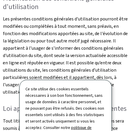
d'utilisation
Les présentes conditions générales d'utilisation pourront être
modifiées ou complétées à tout moment, sans préavis, en
fonction des modifications apportées au site, de l'évolution de
la législation ou pour tout autre motif jugé nécessaire. Il
appartient à l’usager de s’informer des conditions générales
d'utilisation du site, dont seule la version actualisée accessible
en ligne est réputée en vigueur. Il est possible qu’entre deux
utilisations du site, les conditions générales d’utilisation
particulières soient modifiées et il appartient, dès lors, à
l’usager de bien lire ces dernières avant chaque nouvelle
Ce site utilise des cookies essentiels
utilisation.
nécessaires à son bon fonctionnement, sans
usage de données à caractère personnel, et
Loi applicable et juridictions compétentes
ne pouvant pas être refusés. Des cookies non
essentiels sont utilisés à des fins statistiques
Tout litige relatif à l'utilisation de ce site et ses Services sera
et seront activés uniquement si vous les
acceptez. Consulter notre
politique de
soumis à la loi luxembourgeoise et sera de la compétence