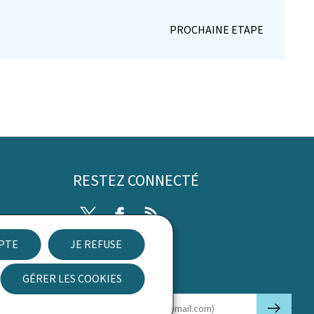
RESTEZ CONNECTÉ
Twitter
Facebook
RSS
EPTE
JE REFUSE
ibilité
GÉRER LES COOKIES
Newsletter
🡒
E-mail