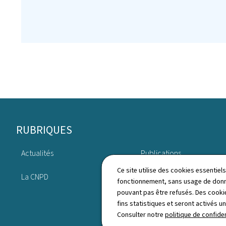
Pied
RUBRIQUES
de
Actualités
Publications
page
Ce site utilise des cookies essentie
La CNPD
Annuaire
fonctionnement, sans usage de donné
pouvant pas être refusés. Des cookie
fins statistiques et seront activés u
Consulter notre
politique de confiden