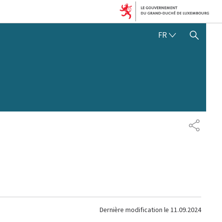
FRANÇAIS
FR
AFFICHER / MASQUER 
PARTAG
Dernière modification le
11.09.2024