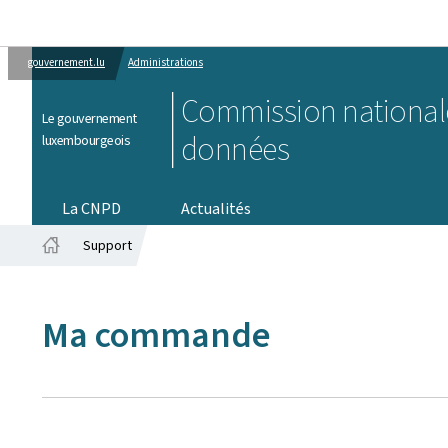
gouvernement.lu
Administrations
Commission nationale
Le gouvernement
données
luxembourgeois
La CNPD
Actualités
Support
Accueil
Ma commande