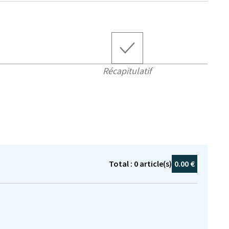
Récapitulatif
Total :
0
article(s)
0.00 €