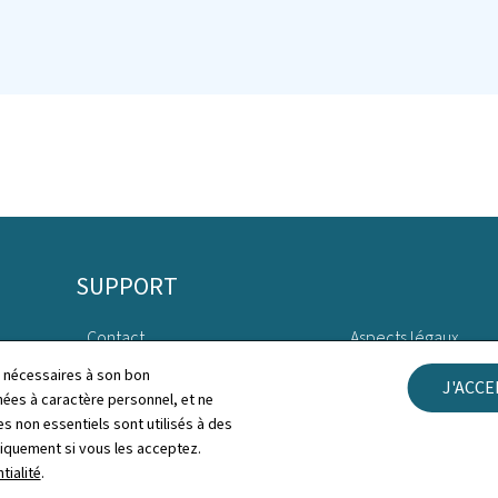
SUPPORT
Contact
Aspects légaux
ls nécessaires à son bon
J'ACC
Plan du site
Déclaration d'access
es à caractère personnel, et ne
s non essentiels sont utilisés à des
À propos du site
Gestion des cookies
niquement si vous les acceptez.
tialité
.