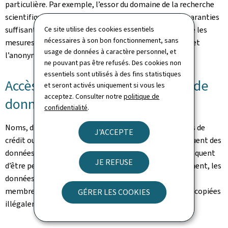
particulière. Par exemple, l’essor du domaine de la recherche
scientifique et des études statistiques nécessite des garanties
Ce site utilise des cookies essentiels
suffisantes pour la confidentialité des données, tel que les
nécessaires à son bon fonctionnement, sans
mesures techniques et organisationnelles de sécurité et
usage de données à caractère personnel, et
l’anonymisation des données.
ne pouvant pas être refusés. Des cookies non
essentiels sont utilisés à des fins statistiques
Accès non autorisé, perte et vol de
et seront activés uniquement si vous les
acceptez. Consulter notre
politique de
données
confidentialité
.
Noms, dates de naissance, adresses, numéros de cartes de
J'ACCEPTE
crédit ou d’autres renseignements personnels constituent des
données fortement convoitées. Non sécurisés, elles risquent
JE REFUSE
d’être perdues, détournées ou même vendues. Récemment, les
données personnelles portant sur plus d’un million de
membres du réseau social allemand SchülerVZ ont été copiées
GÉRER LES COOKIES
illégalement.