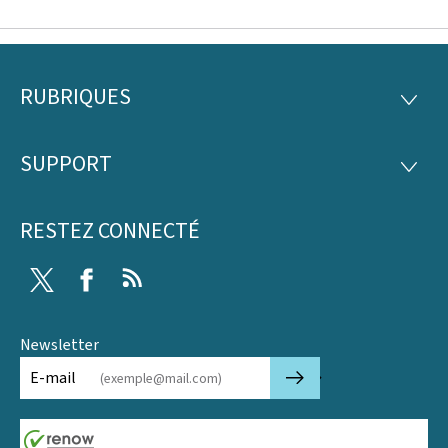
RUBRIQUES
Pied
RUBRI
de
SUPPORT
SUPP
page
RESTEZ CONNECTÉ
Twitter
Facebook
RSS
Newsletter
🡒
E-mail