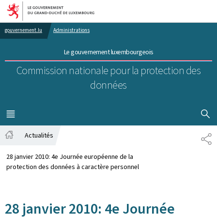
Aller au menu principal
Aller au contenu
gouvernement.lu
Administrations
Le gouvernement luxembourgeois
Commission nationale pour la protection des
données
AFFICHER
MENU
PRINCIPAL
Actualités
PA
Accueil
28 janvier 2010: 4e Journée européenne de la
protection des données à caractère personnel
28 janvier 2010: 4e Journée