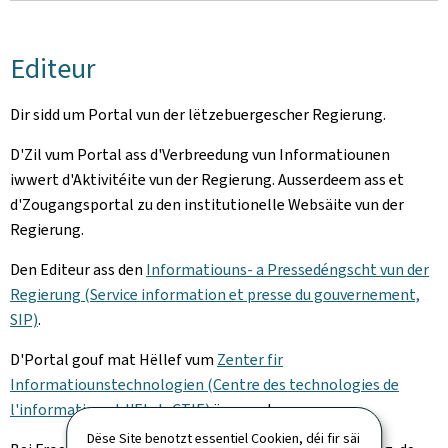
Editeur
Dir sidd um Portal vun der lëtzebuergescher Regierung.
D'Zil vum Portal ass d'Verbreedung vun Informatiounen
iwwert d'Aktivitéite vun der Regierung. Ausserdeem ass et
d'Zougangsportal zu den institutionelle Websäite vun der
Regierung.
Den Editeur ass den
Informatiouns- a Pressedéngscht vun der
Regierung (Service information et presse du gouvernement,
SIP)
.
D'Portal gouf mat Hëllef vum
Zenter fir
Informatiounstechnologien (Centre des technologies de
l'information et l'Etat, CTIE)
ëmgesat.
Dëse Site benotzt essentiel Cookien, déi fir säi