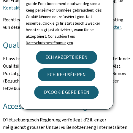
Bei Froen iwwert dëst Portal a säin Inhalt benotzt w.e.g. de
gudde Fonctionnement noutwendeg sinn a
Kontaktformulaire
.
keng perséinlech Donnéeë gebrauchen; dës
Cookië kënnen net refuséiert ginn. Net-
Rechtlech Hiwäiser an Informatiounen iwwert den Hosting
essentiel Cookië gi fir statistesch Zwecker
vun dëser Websäit fannt Dir op der Säit
rechtlech Aspekter
.
benotzt a gi just aktivéiert, wann Dir se
akzeptéiert. Consultéiert eis
Qualitéit
Dateschutzbestëmmungen
.
ECH AKZEPTÉIEREN
Et ass besonnesch dorop opgepasst ginn, en zefriddestellende
Qualitéits- an Accessibilitéitsniveau ze garantéieren. Dëst
Portal gëtt no den Empfeelunge vum Bezuchsmodell Renow
ECH REFUSÉIEREN
(Bezuchsmodell vun der Website-Normalisatioun vun der
lëtzebuergescher Regierung) entwéckelt.
D'COOKIË GERÉIEREN
Accessibilitéitserklärung
D'lëtzebuergesch Regierung verfollegt d'Zil, enger
méiglechst grousser Unzuel vu Benotzer seng Internetsäiten