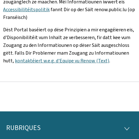
zougänglech ze maachen. Méi Informatiounen iwwert eis
Accessibilitéitspolitik
fannt Dir op der Säit renow.public.lu (op
Franséisch)
Dëst Portal baséiert op dëse Prinzipien a mir engagéieren eis,
d'Disponibilitéit vum Inhalt ze verbesseren, fir datt kee vum
Zougang zu den Informatiounen op dëser Säit ausgeschloss
gëtt. Falls Dir Problemer mam Zougang zu Informatiounen
hutt,
kontaktéiert w.e.g. d'Equipe vu Renow (Text)
.
RUBRIQUES
Fousszeil
RUBRI