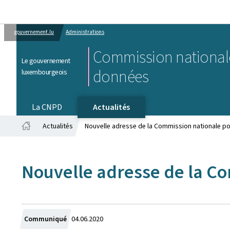
gouvernement.lu
Administrations
Commission nationale
Le gouvernement
données
luxembourgeois
La CNPD
Actualités
Actualités
Nouvelle adresse de la Commission nationale po
Accueil
Nouvelle adresse de la Co
Crée
Communiqué
04.06.2020