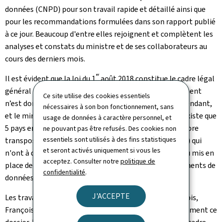
données (CNPD) pour son travail rapide et détaillé ainsi que
pour les recommandations formulées dans son rapport publié
à ce jour. Beaucoup d'entre elles rejoignent et complètent les
analyses et constats du ministre et de ses collaborateurs au
cours des derniers mois.
er
Il est évident que la loi du 1
août 2018 constitue le cadre légal
général pour les fichiers de police. La licéité du traitement
Ce site utilise des cookies essentiels
n’est donc pas remise en cause. La CNPD constate cependant,
nécessaires à son bon fonctionnement, sans
et le ministre partage entièrement cette vue, qu'il n’existe que
usage de données à caractère personnel, et
5 pays en Europe (ainsi que deux pays qui n'ont pas encore
ne pouvant pas être refusés. Des cookies non
essentiels sont utilisés à des fins statistiques
transposé la législation sur la protection des données) qui
et seront activés uniquement si vous les
n'ont à ce jour pas créé un cadre législatif spécifique ou mis en
acceptez. Consulter notre
politique de
place des mesures d'exécution dédiées pour les traitements de
confidentialité
.
données à caractère personnel effectués par la police.
J'ACCEPTE
Les travaux préparatifs ayant déjà débuté il y a deux mois,
François Bausch et ses services veulent finaliser rapidement ce