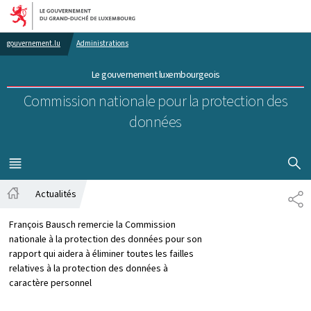
Aller au menu principal
Aller au contenu
gouvernement.lu
Administrations
Le gouvernement luxembourgeois
Commission nationale pour la protection des
données
AFFICHER
MENU
PRINCIPAL
Actualités
PA
Accueil
François Bausch remercie la Commission
nationale à la protection des données pour son
rapport qui aidera à éliminer toutes les failles
relatives à la protection des données à
caractère personnel