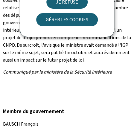
dossier. Parallèlement au nouveau projet pour une loi-cadre
JE REFUSE
relative à la vidéosurveillance, qui sera présenté à la Chambre
des députés le 3 octobre et soumis au Conseil de
GÉRER LES COOKIES
gouvernement le 11 octobre, le ministre de la Sécurité
intérieure souhaite élaborer jusqu'aux vacances de Noël un
projet de loi qui prendra en compte les recommandations de la
CNPD. De surcroît, l'avis que le ministre avait demandé à l'IGP
sur le même sujet, sera publié fin octobre et aura évidemment
aussi un impact sur le futur projet de loi.
Communiqué par le ministère de la Sécurité intérieure
Membre du gouvernement
BAUSCH François