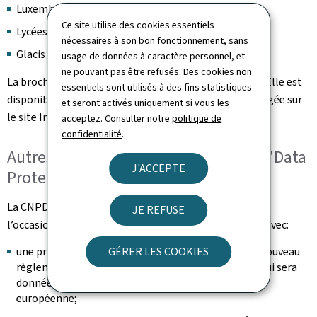
Luxembourg-Gare de 7 à 10 heures
Ce site utilise des cookies essentiels
Lycées au Limpertsberg de 10 à 12 heures
nécessaires à son bon fonctionnement, sans
Glacis de 12 à 14 heures
usage de données à caractère personnel, et
ne pouvant pas être refusés. Des cookies non
La brochure existe en version française et allemande. Elle est
essentiels sont utilisés à des fins statistiques
disponible sous forme imprimée et peut être téléchargée sur
et seront activés uniquement si vous les
le site Internet de la CNPD (
www.cnpd.lu
).
acceptez. Consulter notre
politique de
confidentialité
.
Autres événements dans le cadre du "Data
J'ACCEPTE
Protection Day"
La CNPD participera également à deux événements à
JE REFUSE
l’occasion de la Journée de la protection des données avec:
GÉRER LES COOKIES
une présentation sur "Le rôle de la CNPD à l’ère du nouveau
règlement général sur la protection des données" qui sera
donnée au personnel de la Cour de justice de l’Union
européenne;