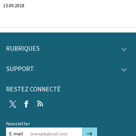
13.09.2018
RUBRIQUES
Pied
RUBRI
de
SUPPORT
SUPP
page
RESTEZ CONNECTÉ
Twitter
Facebook
RSS
Newsletter
🡒
E-mail