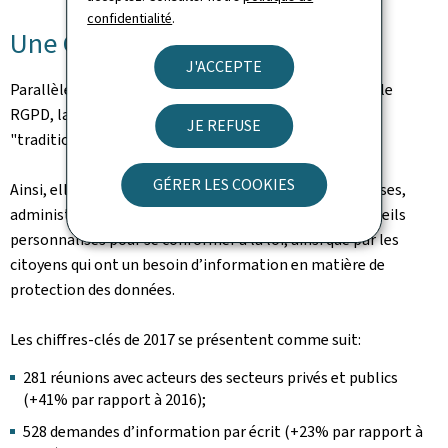
confidentialité
.
Une Commission très sollicitée
J'ACCEPTE
Parallèlement aux efforts de mise en conformité avec le
RGPD, la CNPD a continué à assurer ses missions
JE REFUSE
"traditionnelles" en 2017.
GÉRER LES COOKIES
Ainsi, elle est de plus en plus sollicitée par les entreprises,
administrations et associations qui ont besoin de conseils
personnalisés pour se conformer à la loi, ainsi que par les
citoyens qui ont un besoin d’information en matière de
protection des données.
Les chiffres-clés de 2017 se présentent comme suit:
281 réunions avec acteurs des secteurs privés et publics
(+41% par rapport à 2016);
528 demandes d’information par écrit (+23% par rapport à