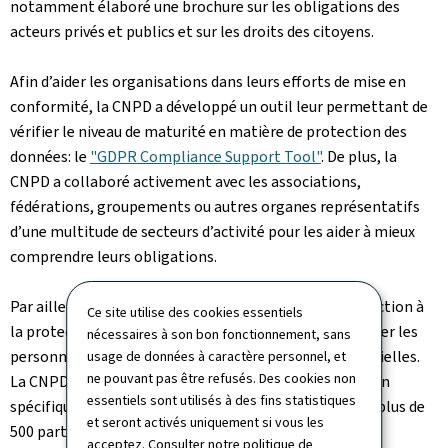
notamment élaboré une brochure sur les obligations des
acteurs privés et publics et sur les droits des citoyens.
Afin d’aider les organisations dans leurs efforts de mise en
conformité, la CNPD a développé un outil leur permettant de
vérifier le niveau de maturité en matière de protection des
données: le
"GDPR Compliance Support Tool"
. De plus, la
CNPD a collaboré activement avec les associations,
fédérations, groupements ou autres organes représentatifs
d’une multitude de secteurs d’activité pour les aider à mieux
comprendre leurs obligations.
Par ailleurs, plusieurs sessions de formation d'introduction à
Ce site utilise des cookies essentiels
la protection des données ont eu lieu afin de familiariser les
nécessaires à son bon fonctionnement, sans
personnes intéressées avec les notions de base essentielles.
usage de données à caractère personnel, et
ne pouvant pas être refusés. Des cookies non
La CNPD a, en plus, organisé des sessions d’information
essentiels sont utilisés à des fins statistiques
spécifiques sur le RGPD les 18 et 19 octobre 2017 avec plus de
et seront activés uniquement si vous les
500 participants.
acceptez. Consulter notre
politique de