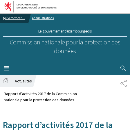
Aller au menu principal
Aller au contenu
gouvernement.lu
Administrations
Le gouvernement luxembourgeois
Commission nationale pour la protection des
données
AFFICHER
MENU
PRINCIPAL
Actualités
PA
Accueil
Rapport d’activités 2017 de la Commission
nationale pour la protection des données
Rapport d’activités 2017 de la