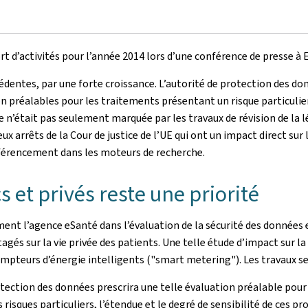
 d’activités pour l’année 2014 lors d’une conférence de presse à 
dentes, par une forte croissance. L’autorité de protection des don
éalables pour les traitements présentant un risque particulier au
nnée n’était pas seulement marquée par les travaux de révision de l
arrêts de la Cour de justice de l’UE qui ont un impact direct sur le t
référencement dans les moteurs de recherche.
 et privés reste une priorité
t l’agence eSanté dans l’évaluation de la sécurité des données et
gés sur la vie privée des patients. Une telle étude d’impact sur l
ompteurs d’énergie intelligents ("smart metering"). Les travaux se
tection des données prescrira une telle évaluation préalable pou
isques particuliers, l’étendue et le degré de sensibilité de ces pro