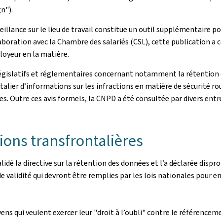
n").
eillance sur le lieu de travail constitue un outil supplémentaire p
aboration avec la Chambre des salariés (CSL), cette publication a c
ployeur en la matière.
législatifs et réglementaires concernant notamment la rétention 
talier d’informations sur les infractions en matière de sécurité rou
 Outre ces avis formels, la CNPD a été consultée par divers entr
ions transfrontalières
nvalidé la directive sur la rétention des données et l’a déclarée disp
 de validité qui devront être remplies par les lois nationales pour e
ens qui veulent exercer leur "droit à l’oubli" contre le référence