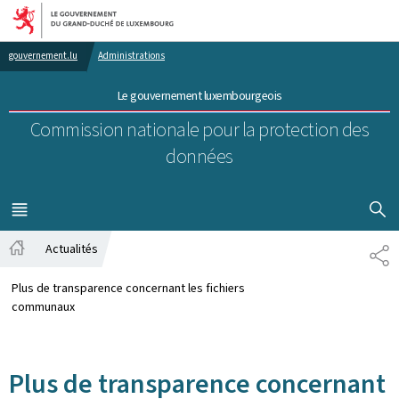
Aller au menu principal
Aller au contenu
gouvernement.lu
Administrations
Le gouvernement luxembourgeois
Commission nationale pour la protection des
données
AFFICHER
MENU
PRINCIPAL
Actualités
PA
Accueil
Plus de transparence concernant les fichiers
communaux
Plus de transparence concernant