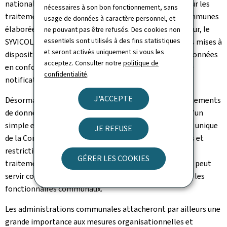
nationale vient d’adopter une notification-modèle pour les
nécessaires à son bon fonctionnement, sans
traitements de données à caractère personnel des communes
usage de données à caractère personnel, et
élaborée en concertation avec le ministère de l’Intérieur, le
ne pouvant pas être refusés. Des cookies non
essentiels sont utilisés à des fins statistiques
SYVICOL et le SIGI, dont les applications informatiques mises à
et seront activés uniquement si vous les
disposition des communes permettent de traiter les données
acceptez. Consulter notre
politique de
en conformité avec les modalités précisées dans ladite
confidentialité
.
notification unique.
J'ACCEPTE
Désormais, les communes pourront notifier leurs traitements
de données à la Commission nationale sous la forme d’un
simple engagement formel de conformité. La décision unique
JE REFUSE
de la Commission nationale, énumérant les conditions et
restrictions à respecter lors de la mise en oeuvre des
GÉRER LES COOKIES
traitements, contribue à l’information des citoyens et peut
servir comme guide de référence et outil pratique pour les
fonctionnaires communaux.
Les administrations communales attacheront par ailleurs une
grande importance aux mesures organisationnelles et