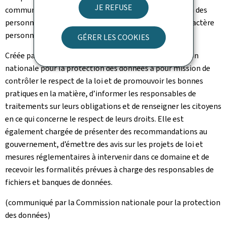
JE REFUSE
communications électroniques, qui règle la protection des
personnes à l’égard des traitements des données à caractère
personnel.
GÉRER LES COOKIES
Créée par cette même loi du 2 août 2002, la Commission
nationale pour la protection des données a pour mission de
contrôler le respect de la loi et de promouvoir les bonnes
pratiques en la matière, d’informer les responsables de
traitements sur leurs obligations et de renseigner les citoyens
en ce qui concerne le respect de leurs droits. Elle est
également chargée de présenter des recommandations au
gouvernement, d’émettre des avis sur les projets de loi et
mesures réglementaires à intervenir dans ce domaine et de
recevoir les formalités prévues à charge des responsables de
fichiers et banques de données.
(communiqué par la Commission nationale pour la protection
des données)