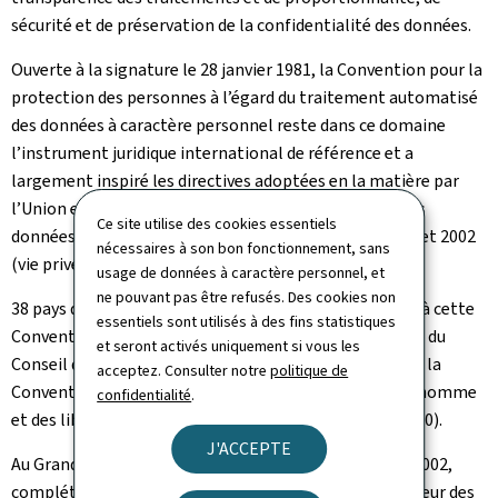
sécurité et de préservation de la confidentialité des données.
Ouverte à la signature le 28 janvier 1981, la Convention pour la
protection des personnes à l’égard du traitement automatisé
des données à caractère personnel reste dans ce domaine
l’instrument juridique international de référence et a
largement inspiré les directives adoptées en la matière par
l’Union européenne le 24 octobre 1995 (protection des
Ce site utilise des cookies essentiels
données personnelles et libre circulation) et le 12 juillet 2002
nécessaires à son bon fonctionnement, sans
(vie privée et communications électroniques).
usage de données à caractère personnel, et
ne pouvant pas être refusés. Des cookies non
38 pays dont le Luxembourg ont adhéré jusqu’à ce jour à cette
essentiels sont utilisés à des fins statistiques
Convention (108) de Strasbourg élaborée dans le cadre du
et seront activés uniquement si vous les
Conseil de l’Europe sur les fondements de l’article 8 de la
acceptez. Consulter notre
politique de
Convention européenne de sauvegarde des droits de l’homme
confidentialité
.
et des libertés fondamentales (Rome, 4 novembre 1950).
J'ACCEPTE
Au Grand-Duché de Luxembourg, c’est la loi du 2 août 2002,
complétée par celle du 30 mai 2005 concernant le secteur des