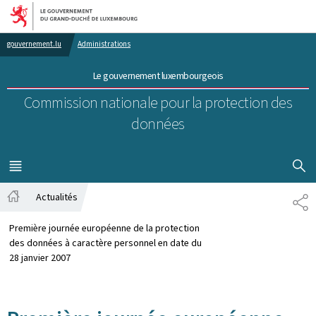
Aller au menu principal
Aller au contenu
gouvernement.lu
Administrations
Le gouvernement luxembourgeois
Commission nationale pour la protection des
données
AFFICHER
MENU
PRINCIPAL
Actualités
PA
Accueil
Première journée européenne de la protection
des données à caractère personnel en date du
28 janvier 2007