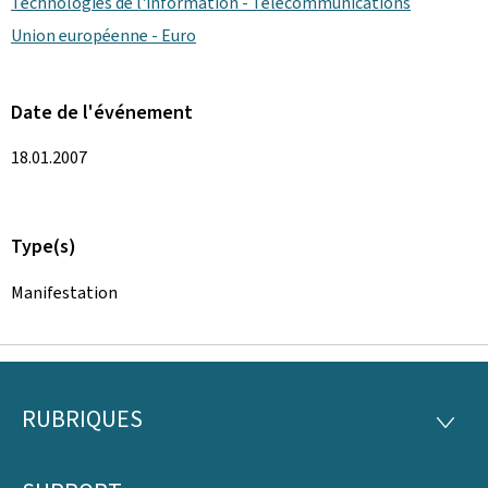
Technologies de l'information - Télécommunications
Union européenne - Euro
Date de l'événement
18.01.2007
Type(s)
Manifestation
RUBRIQUES
Pied
RUBRI
de