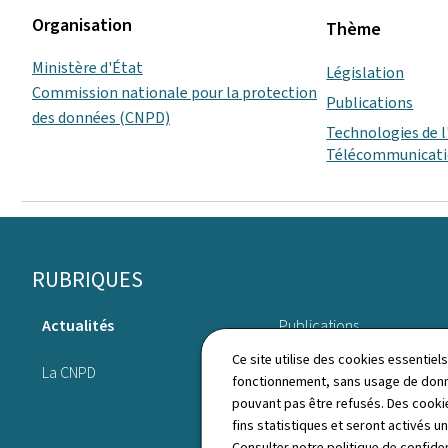
Organisation
Thème
Ministère d'État
Législation
Commission nationale pour la protection
Publications
des données (CNPD)
Technologies de l
Télécommunicat
Pied
RUBRIQUES
de
Actualités
Publications
page
Ce site utilise des cookies essentie
La CNPD
Annuaire
fonctionnement, sans usage de donné
pouvant pas être refusés. Des cookie
fins statistiques et seront activés u
Consulter notre
politique de confiden