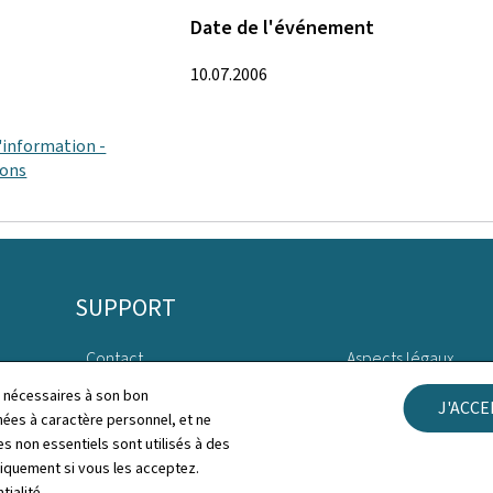
Date de l'événement
10.07.2006
'information -
ions
SUPPORT
Contact
Aspects légaux
ls nécessaires à son bon
J'ACC
Plan du site
Déclaration d'access
es à caractère personnel, et ne
s non essentiels sont utilisés à des
À propos du site
Gestion des cookies
niquement si vous les acceptez.
tialité
.