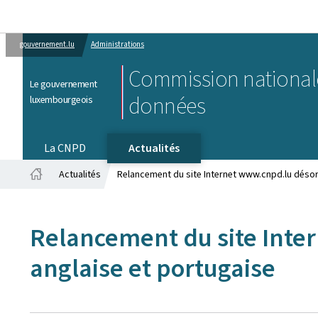
gouvernement.lu
Administrations
Commission nationale
Le gouvernement
données
luxembourgeois
La CNPD
Actualités
Actualités
Relancement du site Internet www.cnpd.lu désor
Accueil
Relancement du site Inte
anglaise et portugaise