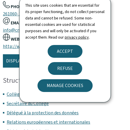
This site uses cookies that are essential for
PHONE:
its proper functioning, do not collect personal
261060-1
data and cannot be refused. Some non-
EMAIL:
essential cookies are used for statistical
info@cnpd.lu
purposes and will only be activated if you
accept them. Read our
privacy policy
.
WEBSITE:
http://www.cnpd.lu
ACCEPT
DISPLAY THE MAP
REFUSE
Structure and organisation
MANAGE COOKIES
Collège
Secrétaire du Collège
Délégué à la protection des données
Relations européennes et internationales