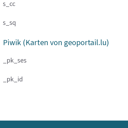
s_cc
s_sq
Piwik (Karten von geoportail.lu)
_pk_ses
_pk_id