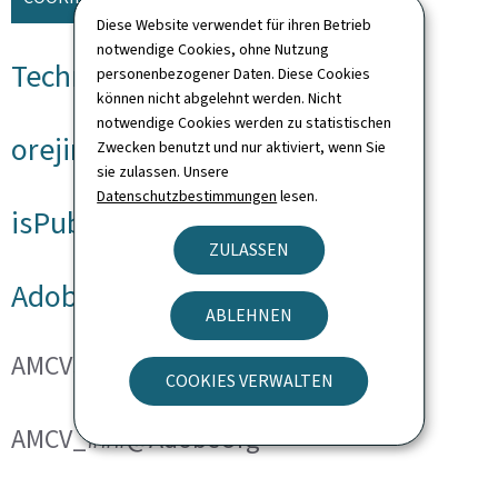
Diese Website verwendet für ihren Betrieb
notwendige Cookies, ohne Nutzung
Technische Cookies
personenbezogener Daten. Diese Cookies
können nicht abgelehnt werden. Nicht
notwendige Cookies werden zu statistischen
orejime
Zwecken benutzt und nur aktiviert, wenn Sie
sie zulassen. Unsere
Datenschutzbestimmungen
lesen.
isPublicWebsite
ZULASSEN
Adobe Analytics
ABLEHNEN
AMCVS_###@AdobeOrg
COOKIES VERWALTEN
AMCV_###@AdobeOrg