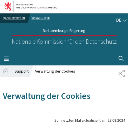
Zur Hauptnavigation
Zum Inhalt
DE
gouvernement.lu
Verwaltungen
DE
Die Luxemburger Regierung
Nationale Kommission für den Datenschutz
SUCHFLED 
MENÜ
HAUPT-
Support
Verwaltung der Cookies
TE
Startseite
Verwaltung der Cookies
Zum letzten Mal aktualisiert am
27.08.2024